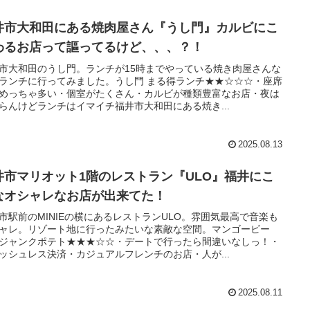
井市大和田にある焼肉屋さん『うし門』カルビにこ
わるお店って謳ってるけど、、、？！
市大和田のうし門。ランチが15時までやっている焼き肉屋さんな
ランチに行ってみました。うし門 まる得ランチ★★☆☆☆・座席
めっちゃ多い・個室がたくさん・カルビが種類豊富なお店・夜は
らんけどランチはイマイチ福井市大和田にある焼き...
2025.08.13
井市マリオット1階のレストラン『ULO』福井にこ
なオシャレなお店が出来てた！
市駅前のMINIEの横にあるレストランULO。雰囲気最高で音楽も
ャレ。リゾート地に行ったみたいな素敵な空間。マンゴービー
ジャンクポテト★★★☆☆・デートで行ったら間違いなしっ！・
ッシュレス決済・カジュアルフレンチのお店・人が...
2025.08.11