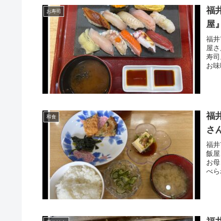
福
お寿司
屋
福井
屋さ
寿司
お味
福
和食
さ
福井
飯屋
お母
べら