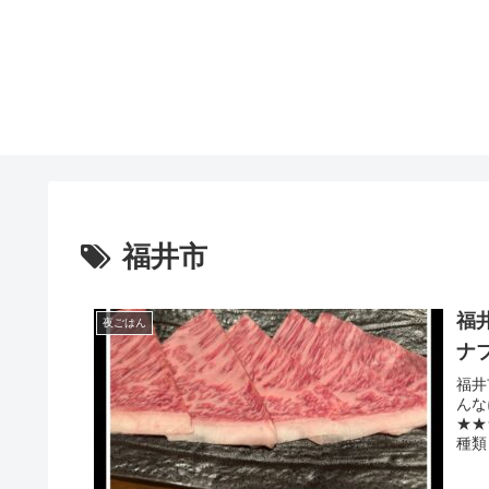
福井市
福
夜ごはん
ナ
福井
んな
★★
種類
ち...