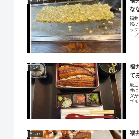
福
夜ごはん
な
福井
転び
ラダ
ープ
福
うなぎ
て
最近
井に
ぎが
ブル
福
夜ごはん