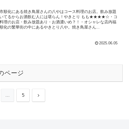
』
市順化にある焼き鳥屋さんの八やはコース料理のお店。飲み放題
いてるからお酒飲む人には堪らん！やきとり もも★★★★☆・コ
料理のお店・飲み放題あり・お酒濃いめ？！・オシャレな店内福
順化の繁華街の中にあるやきとり八や。焼き鳥屋さん...
2025.06.05
のページ
次
…
5
へ