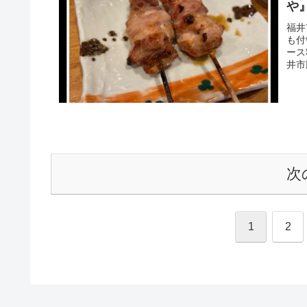
や
福井
も付
ース
井市
次
1
2