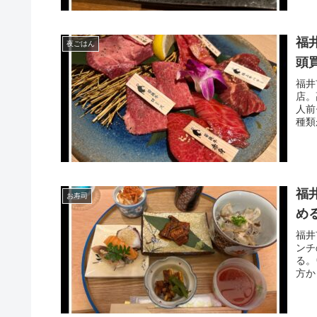
福
夜ごはん
頭
福井
店。
人前
種類
福
お寿司
め
福井
ンチ
る。
方か