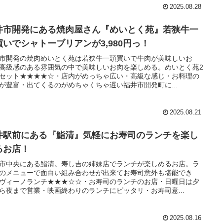
2025.08.28
井市開発にある焼肉屋さん『めいとく苑』若狭牛一
買いでシャトーブリアンが3,980円っ！
市開発の焼肉めいとく苑は若狭牛一頭買いで牛肉が美味しいお
高級感のある雰囲気の中で美味しいお肉を楽しめる。めいとく苑2
セット★★★★☆・店内がめっちゃ広い・高級な感じ・お料理の
が豊富・出てくるのがめちゃくちゃ遅い福井市開発町に...
2025.08.21
井駅前にある『鮨清』気軽にお寿司のランチを楽し
るお店！
市中央にある鮨清。寿し吉の姉妹店でランチが楽しめるお店。ラ
のメニューで面白い組み合わせが出来てお寿司意外も堪能でき
ヴィーノランチ★★★☆☆・お寿司のランチのお店・日曜日は夕
ら夜まで営業・映画終わりのランチにピッタリ・お寿司意...
2025.08.16