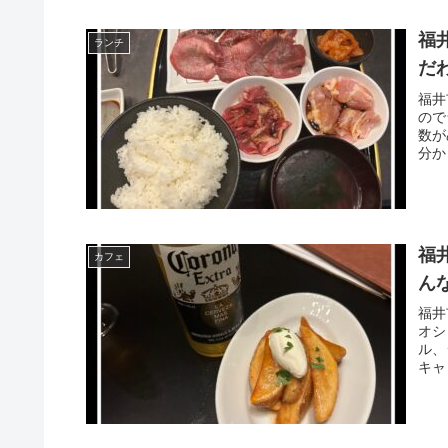
福
ランチ
だ
福井
ので
数が
分か
福
カフェ
ん
福井
オシ
ル、
キャ