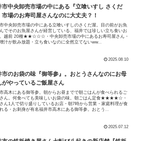
井市中央卸売市場の中にある『立喰いすし さくだ
』市場のお寿司屋さんなのに大丈夫？！
市中央卸売市場の中にある立喰いすしのさくだ屋。目の前がお魚
んでそのお魚屋さんが経営している、福井では珍しい立ち食いお
。越前 20種★★☆☆☆・中央卸売市場の中にあるお寿司屋さん・
噌汁が飲み放題・立ち食いなのに全然立てないww...
2025.08.10
井市のお袋の味『御等参』。おとうさんなのにお母
んがやっているご飯屋さん
市高木にある御等参。朝からお昼までで朝ごはんが食べられるご
さん。何食べても美味しいお袋の味。朝ごはん定食★★★★☆・
さん1人で切り盛りしているお店・朝7時から営業・家庭料理が食
れる・お刺身が有名福井市高木にある御等参。おとう...
2025.07.12