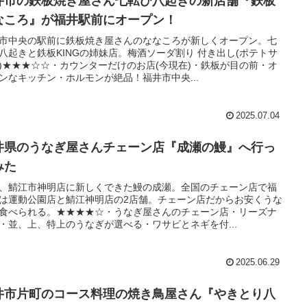
井市の鉄板焼き屋さん七転び八起きの新店舗『鉄板
なころ』が福井駅前にオープン！
市中央の駅前に鉄板焼き屋さんのななころが新しくオープン。七
八起きと鉄板KINGの姉妹店。梅酒ソーダ割り 付き出し(ポテトサ
)★★★☆☆・カウンターだけのお店(今現在)・鉄板が目の前・オ
ンなキッチン・ホルモンが絶品！福井市中央...
2025.07.04
井県のうなぎ屋さんチェーン店『成瀬の鰻』へ行っ
みた
、鯖江市神明店に新しくできた鰻の成瀬。全国のチェーン店で福
は運動公園店と鯖江神明店の2店舗。チェーン店だからお安くうな
食べられる。★★★★☆・うなぎ屋さんのチェーン店・リーズナ
・並、上、特上のうなぎが選べる・ワサビとネギを付...
2025.06.29
井市片町のコース料理の焼き鳥屋さん『やきとり八