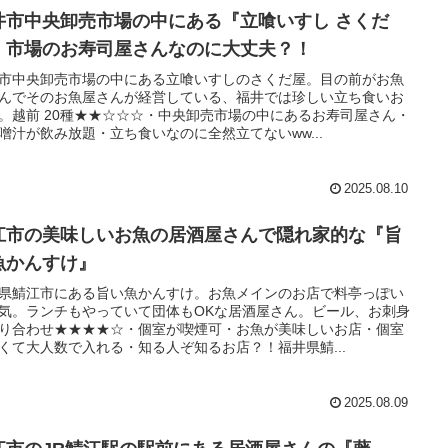
井市中央卸売市場の中にある『立喰いすし さくだ
』市場のお寿司屋さんなのに大丈夫？！
市中央卸売市場の中にある立喰いすしのさくだ屋。目の前がお魚
んでそのお魚屋さんが経営している、福井では珍しい立ち食いお
。越前 20種★★☆☆☆・中央卸売市場の中にあるお寿司屋さん・
噌汁が飲み放題・立ち食いなのに全然立てないww...
2025.08.10
江市の美味しいお魚の居酒屋さんで隠れ家的な『旨
魚かんすけ』
県鯖江市にある旨い魚かんすけ。お魚メインのお店で料亭っぽい
気。ランチもやっていて団体もOKな居酒屋さん。ビール、お刺身
り合わせ★★★★☆・個室が喫煙可・お魚が美味しいお店・個室
くて大人数で入れる・知る人ぞ知るお店？！福井県鯖...
2025.08.09