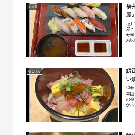
福
お寿司
屋
福井
屋さ
寿司
お味
鯖
夜ごはん
い
福井
雰囲
の盛
が広