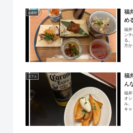
福
お寿司
め
福井
ンチ
る。
方か
福
カフェ
ん
福井
オシ
ル、
キャ