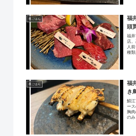
福
夜ごはん
頭
福井
店。
人前
種類
福
夜ごはん
き
鯖江
ース
胸肉
のみ