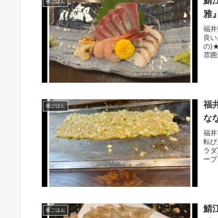
鯖
夜ごはん
雅
福井
良い
の)
雰囲
福
夜ごはん
な
福井
転び
ラダ
ープ
鯖
夜ごはん