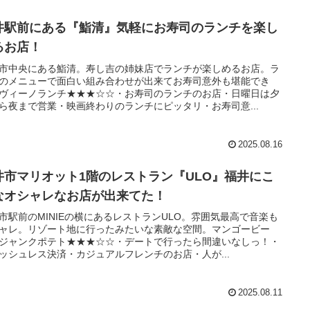
井駅前にある『鮨清』気軽にお寿司のランチを楽し
るお店！
市中央にある鮨清。寿し吉の姉妹店でランチが楽しめるお店。ラ
のメニューで面白い組み合わせが出来てお寿司意外も堪能でき
ヴィーノランチ★★★☆☆・お寿司のランチのお店・日曜日は夕
ら夜まで営業・映画終わりのランチにピッタリ・お寿司意...
2025.08.16
井市マリオット1階のレストラン『ULO』福井にこ
なオシャレなお店が出来てた！
市駅前のMINIEの横にあるレストランULO。雰囲気最高で音楽も
ャレ。リゾート地に行ったみたいな素敵な空間。マンゴービー
ジャンクポテト★★★☆☆・デートで行ったら間違いなしっ！・
ッシュレス決済・カジュアルフレンチのお店・人が...
2025.08.11