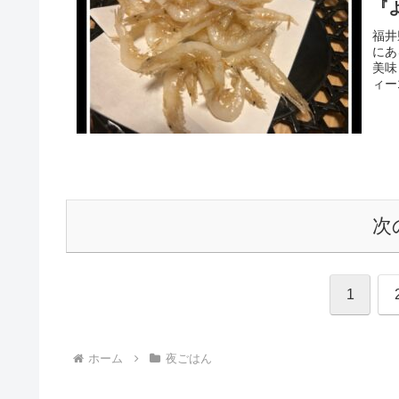
『
福井
にあ
美味
ィー
次
1
ホーム
夜ごはん