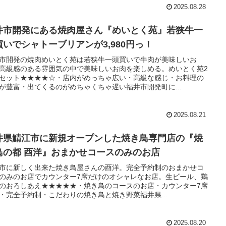
2025.08.28
井市開発にある焼肉屋さん『めいとく苑』若狭牛一
買いでシャトーブリアンが3,980円っ！
市開発の焼肉めいとく苑は若狭牛一頭買いで牛肉が美味しいお
高級感のある雰囲気の中で美味しいお肉を楽しめる。めいとく苑2
セット★★★★☆・店内がめっちゃ広い・高級な感じ・お料理の
が豊富・出てくるのがめちゃくちゃ遅い福井市開発町に...
2025.08.21
井県鯖江市に新規オープンした焼き鳥専門店の『焼
鳥の都 酉洋』おまかせコースのみのお店
市に新しく出来た焼き鳥屋さんの酉洋。完全予約制のおまかせコ
のみのお店でカウンター7席だけのオシャレなお店。生ビール、鶏
のおろしあえ★★★★★・焼き鳥のコースのお店・カウンター7席
・完全予約制・こだわりの焼き鳥と焼き野菜福井県...
2025.08.20