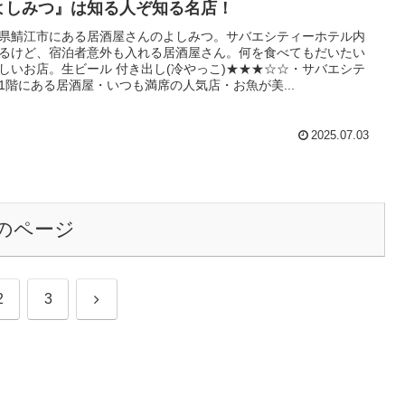
よしみつ』は知る人ぞ知る名店！
県鯖江市にある居酒屋さんのよしみつ。サバエシティーホテル内
るけど、宿泊者意外も入れる居酒屋さん。何を食べてもだいたい
しいお店。生ビール 付き出し(冷やっこ)★★★☆☆・サバエシテ
1階にある居酒屋・いつも満席の人気店・お魚が美...
2025.07.03
のページ
次
2
3
へ