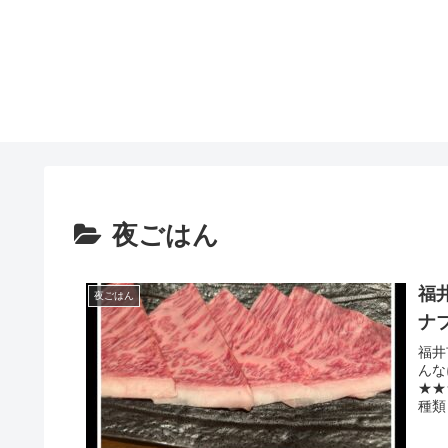
夜ごはん
福
夜ごはん
ナ
福井
んな
★★
種類
ち...