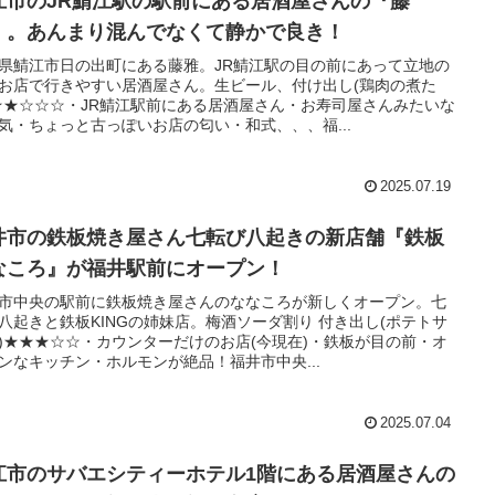
江市のJR鯖江駅の駅前にある居酒屋さんの『藤
』。あんまり混んでなくて静かで良き！
県鯖江市日の出町にある藤雅。JR鯖江駅の目の前にあって立地の
お店で行きやすい居酒屋さん。生ビール、付け出し(鶏肉の煮た
★★☆☆☆・JR鯖江駅前にある居酒屋さん・お寿司屋さんみたいな
気・ちょっと古っぽいお店の匂い・和式、、、福...
2025.07.19
井市の鉄板焼き屋さん七転び八起きの新店舗『鉄板
なころ』が福井駅前にオープン！
市中央の駅前に鉄板焼き屋さんのななころが新しくオープン。七
八起きと鉄板KINGの姉妹店。梅酒ソーダ割り 付き出し(ポテトサ
)★★★☆☆・カウンターだけのお店(今現在)・鉄板が目の前・オ
ンなキッチン・ホルモンが絶品！福井市中央...
2025.07.04
江市のサバエシティーホテル1階にある居酒屋さんの