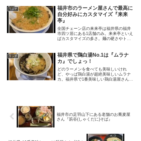
も入りやすいラーメン屋さん・ずっと通
し営業だからいつでも行ける！福井市の
福井市のラーメン屋さんで最高に
ランチ
新田塚にある麦之助。福...
自分好みにカスタマイズ『来来
亭』
全国チェーン店の来来亭は福井県の福井
市四ツ居にある1店舗のみ。来来亭といえ
ばカスタマイズの多さ。麺の硬さやトッ
ピングを選べる種類はNo.1。こってりラ
ーメン★★★☆☆・カスタマイズの種類
が432！・こってり系で男性に人気・麺は
福井県で鶏白湯No.1は『ムラナ
ランチ
細麺・がっつり...
カ』でしょっ！
どのラーメンを食べても美味しいけれ
ど、やっぱ鶏白湯が超絶美味しいムラナ
カ。福井県で1番美味しい鶏白湯屋さん。
鶏白湯 黒★★★★★・鶏白湯が絶品！・
駐車場がちょっと少なめ・いつも混んで
る人気店やけど回転率良き・なに食べて
も美味しいムラナカの鶏...
福井市の足羽山下にある老舗のお蕎麦屋
さん『笏谷(しゃくだに)そば』