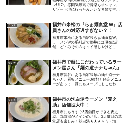
福井市駅前のMINIEの横にあるレストラ
ンULO。雰囲気最高で音楽もオシャレ。
リゾート地に行ったみたいな素敵な空
間。マンゴービール、ジャンクポテト
★★★☆☆・デートで行ったら間違いな
しっ！・キャッシュレス決済・カジュア
福井市米松の『らぁ麺食堂 W』店
ランチ
ルフレンチのお店・人が...
員さんの対応遅すぎない？！
福井市米松にある自家製らぁ麺食堂W。
ラーメンWの系列店で福井には現在2店
舗。ど・みその方はイイ感じやけどこっ
ちは、、、。鶏白湯ラーメン
★☆☆☆☆・店員さんの要領が悪す
ぎ？！・メニューが豊富・店内広め・8号
福井市で麺にこだわっているラー
ランチ
線沿いで入りやすい福井市米松にある
メン屋さん『麺の道ナナちゃん』
自...
福井市菅谷にある自家製麺の麺の道ナナ
ちゃん。看板メニュー3種類と限定メニュ
ーがあって、麺にもスープにもこだわり
を持っているラーメン屋さん。限定メニ
ュー 濃厚カニ白湯ラーメン★★★☆☆・
煮干し、まぜそば、魚介つけ麺がある・
福井市の泡白湯ラーメン『麦之
ランチ
限定商品が数ヶ月に一...
助』店舗拡大中！
福井市にもうすぐ3店舗目ができる麦之
助。鶏白湯がメインのお店。3店舗目の花
堂店も楽しみ！鶏白湯★★★☆☆・泡白
湯が食べられる・店内がキレイ・女性で