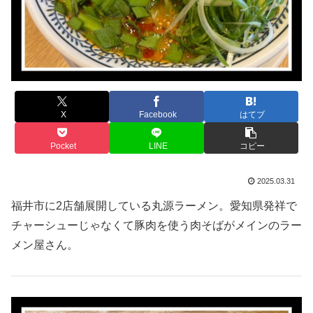
X
Facebook
はてブ
Pocket
LINE
コピー
2025.03.31
福井市に2店舗展開している丸源ラーメン。愛知県発祥で
チャーシューじゃなくて豚肉を使う肉そばがメインのラー
メン屋さん。