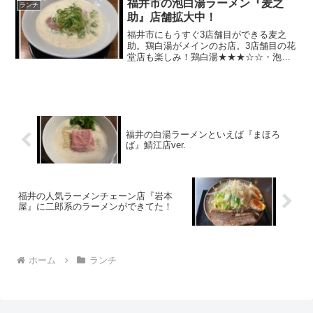
福井市の泡白湯ラーメン『麦之
ランチ
い・こだわっている分ち...
助』店舗拡大中！
福井市にもうすぐ3店舗目ができる麦之
助。鶏白湯がメインのお店。3店舗目の花
堂店も楽しみ！鶏白湯★★★☆☆・泡白
湯が食べられる・店内がキレイ・女性で
も入りやすいラーメン屋さん・ずっと通
し営業だからいつでも行ける！福井市の
新田塚にある麦之助。福...
福井の白湯ラーメンといえば『まほろ
ば』鯖江店ver.
福井の人気ラーメンチェーン店『岩本
屋』に二郎系のラーメンができてた！
ホーム
ランチ