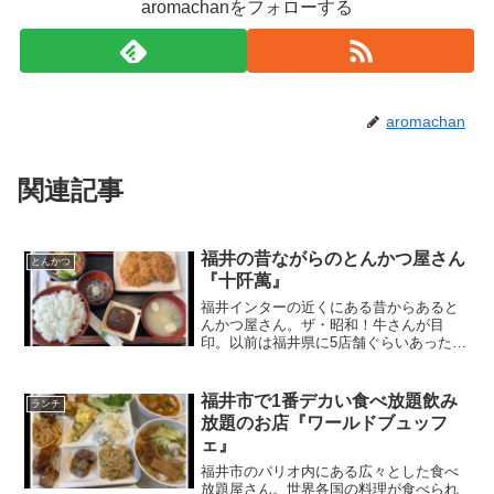
aromachanをフォローする
aromachan
関連記事
福井の昔ながらのとんかつ屋さん
とんかつ
『十阡萬』
福井インターの近くにある昔からあると
んかつ屋さん。ザ・昭和！牛さんが目
印。以前は福井県に5店舗ぐらいあったけ
ど、今は2店舗だけなのかな？ご飯大盛り
ww★★★★☆・ボリューム満点っ！・お
蕎麦が食べられる・店内が広くて団体、
福井市で1番デカい食べ放題飲み
ランチ
家族もOK・カラシが...
放題のお店『ワールドブュッフ
ェ』
福井市のパリオ内にある広々とした食べ
放題屋さん。世界各国の料理が食べられ