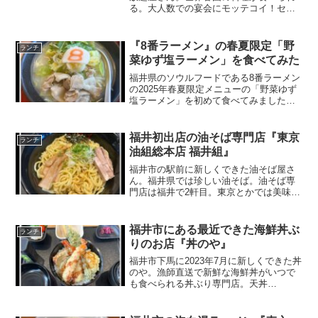
る。大人数での宴会にモッテコイ！セン
スのない並べ方ww★★☆☆☆・食べ物が
100種類以上・アルコールの飲み放題も充
実！・大勢で楽しめる・予約できる福井
『8番ラーメン』の春夏限定「野
ランチ
市パリオ内にある食...
菜ゆず塩ラーメン」を食べてみた
福井県のソウルフードである8番ラーメン
の2025年春夏限定メニューの「野菜ゆず
塩ラーメン」を初めて食べてみました。
野菜ゆず塩ラーメン★★★☆☆・ゆずの
香り抜群！・8番では珍しい豚しゃぶ・春
野菜だから野菜が甘い・塩ラーメンだか
福井初出店の油そば専門店『東京
ランチ
らちょっと物足り...
油組総本店 福井組』
福井市の駅前に新しくできた油そば屋さ
ん。福井県では珍しい油そば。油そば専
門店は福井で2軒目。東京とかでは美味し
いって有名な油そば。辛味噌油そば
★★★☆☆・麺が太麺でストレート・酢
とラー油が美味しい・チャーシューがう
福井市にある最近できた海鮮丼ぶ
ランチ
まいっ！・油感が半端ないw...
りのお店『丼のや』
福井市下馬に2023年7月に新しくできた丼
のや。漁師直送で新鮮な海鮮丼がいつで
も食べられる丼ぶり専門店。天丼
(上)★★★☆☆・漁師直送で新鮮な海鮮が
食べられる・海鮮以外の丼ぶりや定食も
ある・チェーン店っぽいけど違うみた